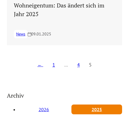
Wohneigentum: Das ändert sich im
Jahr 2025
News
09.01.2025
Seitennummerierung der Be
1
…
4
5
Archiv
2026
2025