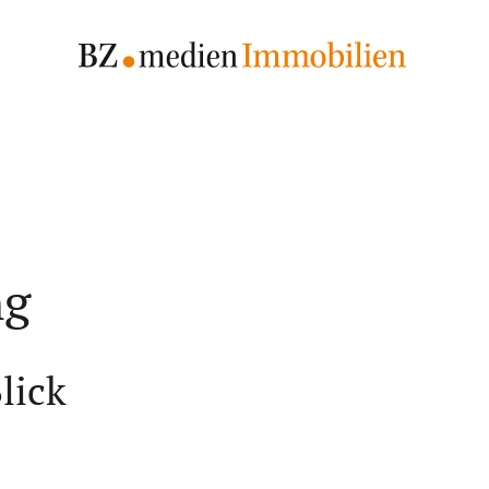
ng
lick