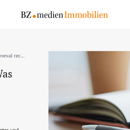
Hausordnung vs. Helau: Was an Karneval rechtlich gilt
Was
eter und