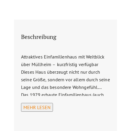
Beschreibung
Attraktives Einfamilienhaus mit Weitblick
über Müllheim – kurzfristig verfügbar
Dieses Haus überzeugt nicht nur durch
seine Größe, sondern vor allem durch seine
Lage und das besondere Wohngefühl.
Das 1979 erbaute Einfamilienhaus (auch
als Zweifamilienhaus nutzbar) bietet auf
MEHR LESEN
rund 199 m² Wohnfläche, verteilt auf zwei
Etagen, vielfältige Nutzungsmöglichkeiten.
Ob großzügiges Familienleben oder