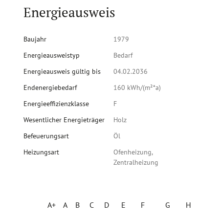
Energieausweis
Baujahr
1979
Energieausweistyp
Bedarf
Energieausweis gültig bis
04.02.2036
Endenergiebedarf
160 kWh/(m²*a)
Energieeffizienzklasse
F
Wesentlicher Energieträger
Holz
Befeuerungsart
Öl
Heizungsart
Ofenheizung,
Zentralheizung
A+
A
B
C
D
E
F
G
H