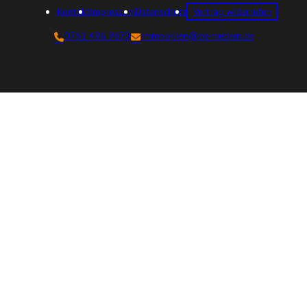
Kontakt
Impressum
Datenschutz
Vertrag widerrufen
0761 496 9670
immobilien@bz-medien.de