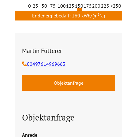
0
25
50
75
100
125
150
175
200
225
>250
Endenergiebedarf
:
160 kWh/(m²*a)
Martin
Fütterer
00497614969663
Objektanfrage
Objektanfrage
Anrede