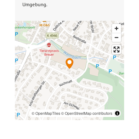
Direkt angrenzende Schrebergärten
Umgebung.
garantieren dauerhaft unverbaute
Grünflächen und schaffen eine ruhige,
naturnahe Umgebung mit viel Freiraum.
Das Haus ist sofort bewohnbar, bietet
jedoch Potenzial für kleinere
Renovierungen – ideal, um eigene
Wohnideen umzusetzen und den Charakter
individuell zu gestalten.
Abgerundet wird das Angebot durch eine
Garage sowie einen zusätzlichen Stellplatz.
Eine seltene Gelegenheit in gefragter Lage
– das Haus steht zeitnah zum Verkauf und
bietet viel Potenzial für Eigennutzer oder
Investoren.
© OpenMapTiles
© OpenStreetMap contributors