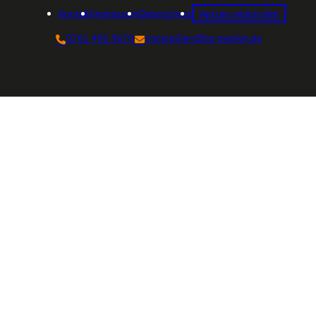
Kontakt
Impressum
Datenschutz
Vertrag widerrufen
0761 496 9670
immobilien@bz-medien.de